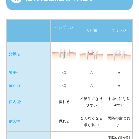
インプラン
入れ歯
ブリッジ
ト
治療法
審美性
◎
△
○
噛む力
◎
△
○
不衛生になり
不衛生になり
口内衛生
優れる
やすい
やすい
合わなくなる
両隣の歯に負
耐久性
優れる
事が多い
担
両隣の歯を削