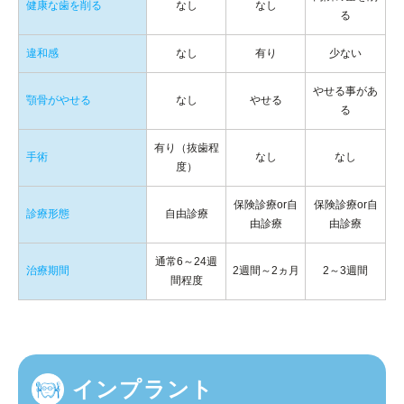
健康な歯を削る
なし
なし
る
違和感
なし
有り
少ない
やせる事があ
顎骨がやせる
なし
やせる
る
有り（抜歯程
手術
なし
なし
度）
保険診療or自
保険診療or自
診療形態
自由診療
由診療
由診療
通常6～24週
治療期間
2週間～2ヵ月
2～3週間
間程度
インプラント